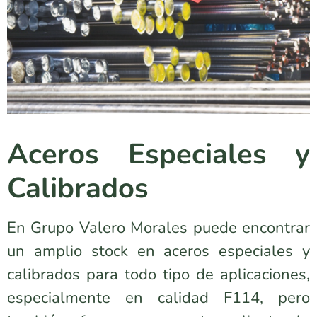
Aceros
Aceros
Aceros
Aceros
Aceros
Aceros
Aceros
Aceros
Aceros
Aceros Especiales y
Calibrados
Especiales y
Especiales y
Especiales y
Especiales y
Especiales y
Especiales y
Especiales y
Especiales y
Especiales y
En Grupo Valero Morales puede encontrar
Calibrados
Calibrados
Calibrados
Calibrados
Calibrados
Calibrados
Calibrados
Calibrados
Calibrados
un amplio stock en aceros especiales y
calibrados para todo tipo de aplicaciones,
especialmente en calidad F114, pero