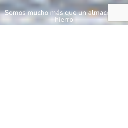
Somos mucho más que un almacén de
hierro
VISITA NUESTRO LINKEDIN
NUESTRA HISTORIA
Los inicios de nuestra empresa se remontan a
1975 cuando D. Julián Valero Conejo fundó la
sociedad Hierros J. Valero, S.L. Actualmente