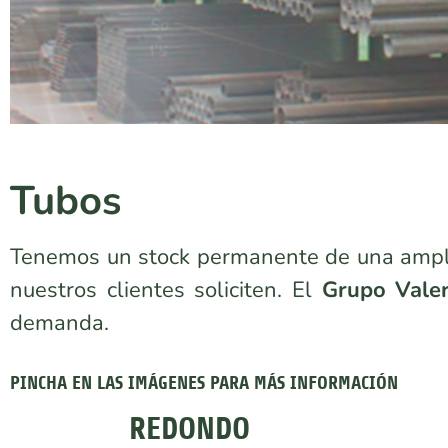
Tubos
Tubos
Tubos
Tubos
Tubos
Tubos
Tubos
Tubos
Tubos
Tubos
Tenemos un stock permanente de una ampli
nuestros clientes soliciten. El
Grupo Vale
demanda.
PINCHA EN LAS IMÁGENES PARA MÁS INFORMACIÓN
REDONDO