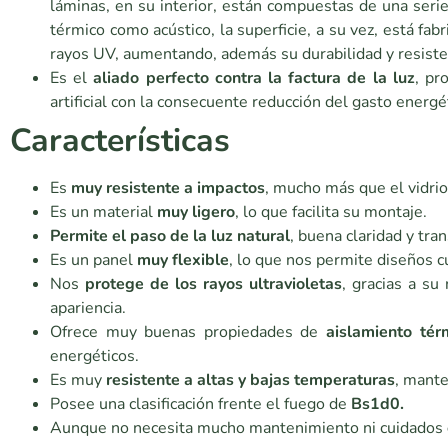
láminas, en su interior, están compuestas de una serie
térmico como acústico, la superficie, a su vez, está fab
rayos UV, aumentando, además su durabilidad y resisten
Es el
aliado perfecto contra la factura de la luz
, pr
artificial con la consecuente reducción del gasto energé
Características
Es
muy resistente a impactos
, mucho más que el vidrio,
Es un material
muy ligero
, lo que facilita su montaje.
Permite el paso de la luz natural
, buena claridad y tra
Es un panel
muy flexible
, lo que nos permite diseños c
Nos
protege de los rayos ultravioletas
, gracias a su
apariencia.
Ofrece muy buenas propiedades de
aislamiento tér
energéticos.
Es muy
resistente a altas y bajas temperaturas
, mante
Posee una clasificación frente el fuego de
Bs1d0.
Aunque no necesita mucho mantenimiento ni cuidados