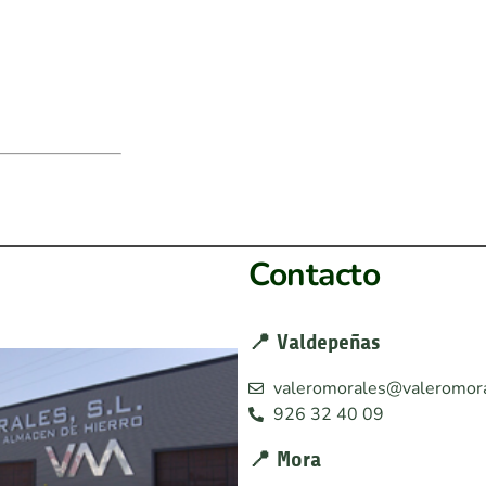
Contacto
📍 Valdepeñas
valeromorales@valeromora
926 32 40 09
📍 Mora