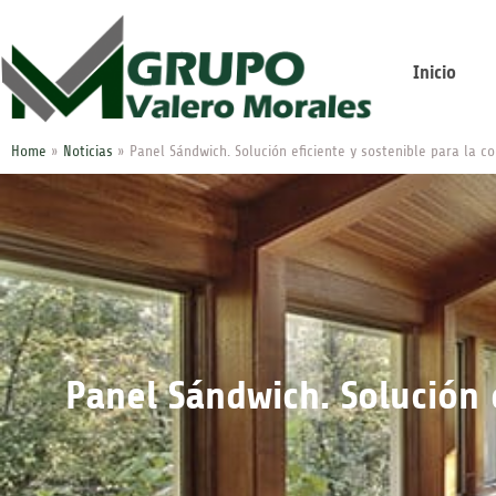
Inicio
Home
»
Noticias
»
Panel Sándwich. Solución eficiente y sostenible para la c
Panel Sándwich. Solución 