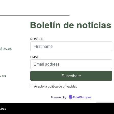
Boletín de noticias
NOMBRE
les.es
EMAIL
.es
Oficina de
Acepto la política de privacidad
Mora
Powered by
EmailOctopus
kies