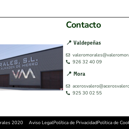
Contacto
📍 Valdepeñas
valeromorales@valeromora
926 32 40 09
📍 Mora
acerosvalero@acerosvalero
925 30 02 55
e
Oficina de
Valdepeñas
rales 2020
Aviso Legal
Política de Privacidad
Política de Coo